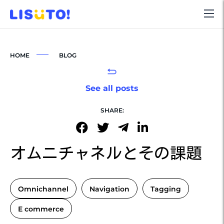
HOME
BLOG
See all posts
SHARE:
オムニチャネルとその課題
Omnichannel
Navigation
Tagging
E commerce