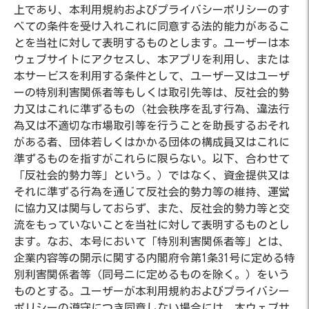
上であり、本利用規約およびプライバシーポリシーのす
べての条件を受け入れこれに同意する法的能力があるこ
とを当社に対して表明するものとします。ユーザーは本
ウェブサイトにアクセスし、本アプリを利用し、または
本サービスを利用する条件として、ユーザー又はユーザ
ーの特別利害関係者等もしくは取引先等は、反社会的勢
力又はこれに準ずるもの（社会秩序を乱す行為、違法行
為又は不適切な市場取引等を行うことを助長するおそれ
がある者、団体若しくはかかる団体の構成員又はこれに
準ずるものを指すがこれらに限らない。以下、合わせて
「反社会的勢力等」という。）ではなく、資金提供又は
それに準ずる行為を通じて反社会的勢力等の維持、運営
に協力又は関与しておらず、また、反社会的勢力等と交
流をもっていないことを当社に対して表明するものとし
ます。なお、本号において「特別利害関係者等」とは、
企業内容等の開示に関する内閣府令第1条31号に定める特
別利害関係者等（同号ニに定めるものを除く。）をいう
ものとする。ユーザーが本利用規約およびプライバシー
ポリシーの遵守につき同意しない場合には、本ウェブサ