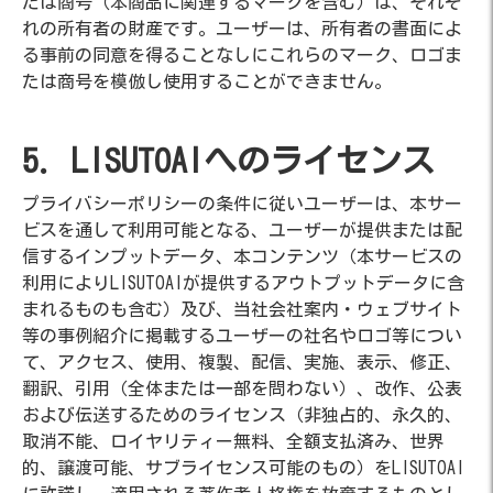
たは商号（本商品に関連するマークを含む）は、それぞ
れの所有者の財産です。ユーザーは、所有者の書面によ
る事前の同意を得ることなしにこれらのマーク、ロゴま
たは商号を模倣し使用することができません。
5. LISUTOAIへのライセンス
プライバシーポリシーの条件に従いユーザーは、本サー
ビスを通して利用可能となる、ユーザーが提供または配
信するインプットデータ、本コンテンツ（本サービスの
利用によりLISUTOAIが提供するアウトプットデータに含
まれるものも含む）及び、当社会社案内・ウェブサイト
等の事例紹介に掲載するユーザーの社名やロゴ等につい
て、アクセス、使用、複製、配信、実施、表示、修正、
翻訳、引用（全体または一部を問わない）、改作、公表
および伝送するためのライセンス（非独占的、永久的、
取消不能、ロイヤリティー無料、全額支払済み、世界
的、譲渡可能、サブライセンス可能のもの）をLISUTOAI