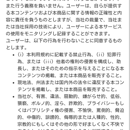
また行う義務を負いません。ユーザーは、自らが提供す
る本コンテンツおよび本商品に関する情報の正確性と内
容に責任を負うものとしますが、当社の裁量で、当社ま
たは当社採用の技術により、ユーザーによる本サービス
の使用をモニタリングし記録することができます。
ユーザーは、以下の行為を行わないことに同意するもの
とします。
(i) 本利用規約に記載する禁止行為、(ii) 犯罪行
為、または (iii) 他者の権利の侵害を構成し、助
長し、またはそのための指示を与えることになる本
コンテンツの掲載、または本商品を販売すること。
現地法、州法または国内外の法令に違反する本コン
テンツを掲載し、または本商品を販売すること。
当社が、有害、違法、扇動的、嫌がらせ的、低俗、
猥褻、ポルノ的、淫ら、詐欺的、プライバシーもし
くはパブリシティ権の侵害、不愉快、罵倒的、脅迫
的、中傷的、誹謗的、侮辱的または人種的、性的、
宗教的にもしくはその他の形で好ましくなく不快で