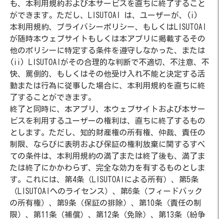
も、本利用規約および本サービスを直ちに終了すること
ができます。ただし、LISUTOAI は、ユーザーが、(i)
本利用規約、プライバシーポリシー、もしくはLISUTOAI
が随時本ウェブサイトもしくは本アプリに掲載するその
他のポリシーに特定する条件を遵守しなかった、または
(ii) LISUTOAIがその合理的な判断で不適切、不注意、不
快、罵倒的、もしくはその他受け入れ不能と決定する活
動または行為に従事した場合に、本利用規約を直ちに終
了することができます。
終了と同時に、本アプリ、本ウェブサイトおよび本サー
ビスを利用するユーザーの権利は、直ちに終了するもの
とします。ただし、知的財産権の所有権、仲裁、責任の
制限、ならびに表明および保証の権利放棄に関するすべ
ての条件は、本利用規約の満了または終了後も、満了ま
たは終了にかかわらず、完全な効力を有するものとしま
す。これには、第4条（LISUTOAIによる所有）、第5条
（LISUTOAIへのライセンス）、第6条（フィードバック
の所有権）、第9条（保証の排除）、第10条（責任の制
限）、第11条（補償）、第12条（免除）、第13条（紛争