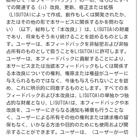
総称して「本フィードバック」）の一切、ならびにすべ
ての関連する (ii) 改良、更新、修正または拡張
（LISUTOAIによって作成、創作もしくは開発されたか、
またはその他の形で本サービスに関係するかを問わな
い）（以下、総称して「本改良」）は、LISUTOAIの財産
であり、将来もそうあり続けることを認めるものとしま
す。ユーザーは、本フィードバックを非秘密および非独
占所有のものとして扱うことをLISUTOAIに許可します。
ユーザーは、本フィードバックに貢献することにより、
本サービスまたは当該本フィードバックもしくは関係す
る本改良についての権利、権原または権益がユーザーに
与えられるものではなく、今後も与えられないことを認
め、これに明示的に同意するものとします。すべての本
フィードバックおよび本改良は、LISUTOAIの単独かつ独
占的な財産となり、LISUTOAIは、本フィードバックや本
改良を、ユーザーにさらなる通知も補償も行うことな
く、ユーザーによる所有その他の権利または請求権の留
保もなく、いかなる方法や目的のためにも使用および開
示することができます。ユーザーは、（ユーザーが一切