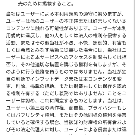
売のために掲載すること。
当社はユーザーによる本利用規約の遵守に努めますが、
ユーザーは他のユーザーの不正確または好ましくない本
コンテンツに触れる可能性があります。ユーザーが本利
用規約に違反し、他の人もしくは法人の権利を侵害する
活動、またはその他当社が不法、不快、罵倒的、有害も
しくは悪意とみなす活動に従事した場合には、当社はユ
ーザーによる本サービスへのアクセスを制限もしくは拒
否し、その他適切な措置を講じる権利を有しますが、そ
のように行う義務を負うものではありません。当社が独
自の判断でインプットデータまたは本コンテンツを変
更、削除、掲載の拒絶、または掲載もしくは保存を認め
る権利を有する（ただし義務ではありません）ことをユ
ーザーは認め、これに同意するものとします。当社は、
ユーザーが第三者の著作権、商標権、プライバシーもし
くはパブリシティ権利、またはその他同様の権利を侵害
していると確信する場合、当該知的財産権の所有者およ
びその法定代理人に対し、ユーザーによる侵害または違