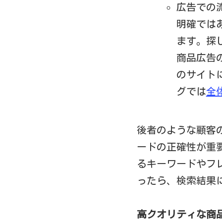
広告での
明確ではあ
ます。探し
商品広告
のサイト
グでは
全
後者のような顧客
ードの正確性が重
るキーワードやフ
ったら、検索結果
高クオリティな商