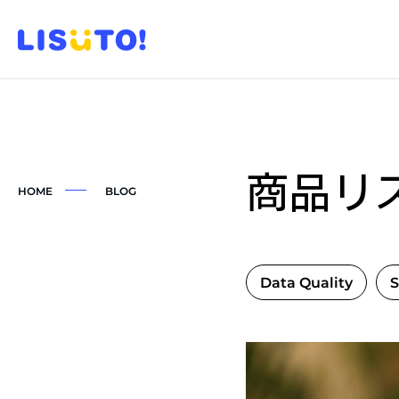
商品リ
HOME
BLOG
Data Quality