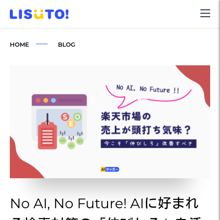
HOME
BLOG
No AI, No Future! AIに好まれ
N