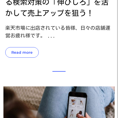
活
る検索対策の「伸びしろ」を活
かして売上アップを狙う！
運
楽天市場に出店されている皆様、日々の店舗運
楽
営お疲れ様です。 ...
営
Read more