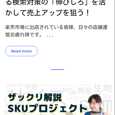
活
る検索対策の「伸びしろ」を活
かして売上アップを狙う！
運
楽天市場に出店されている皆様、日々の店舗運
楽
営お疲れ様です。 ...
営
Read more