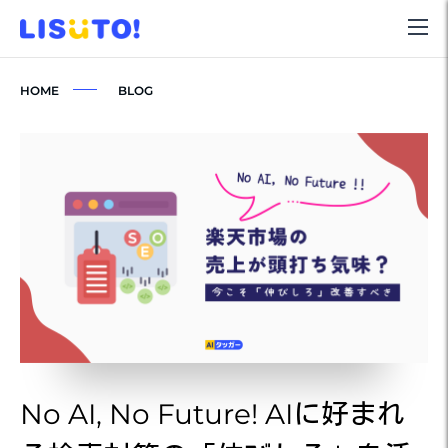
HOME
BLOG
No AI, No Future! AIに好まれ
N