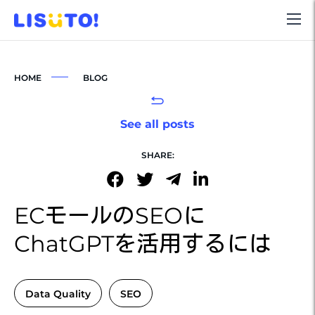
HOME
BLOG
See all posts
SHARE:
ECモールのSEOに
ChatGPTを活用するには
Data Quality
SEO