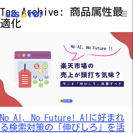
Tag Archive: 商品属性最
適化
No AI, No Future! AIに好まれ
る検索対策の「伸びしろ」を活