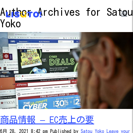
Author Archives for Satou
Yoko
商品情報 – EC売上の要
6月 28, 2021 8:42 pm
Published by
Satou Yoko
Leave your