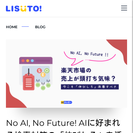
HOME
BLOG
No AI, No Future! AIに好まれ
N