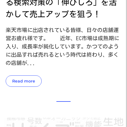
活
る検索対策の「伸びしろ」を活
かして売上アップを狙う！
運
楽天市場に出店されている皆様、日々の店舗運
楽
に
営お疲れ様です。 近年、EC市場は成熟期に
営
う
入り、成長率が鈍化しています。かつてのよう
入
く
に出品すれば売れるという時代は終わり、多く
に
の店舗が...
の
Read more