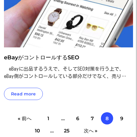
eBayがコントロールするSEO
eBayに出品するうえで、そしてSEO対策を行う上で、
eBay側がコントロールしている部分だけでなく、売り…
Read more
« 前へ
1
…
6
7
8
9
10
…
25
次へ »