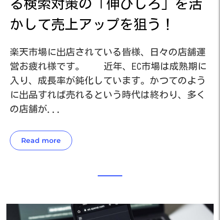
活
る検索対策の「伸びしろ」を活
かして売上アップを狙う！
運
楽天市場に出店されている皆様、日々の店舗運
楽
に
営お疲れ様です。 近年、EC市場は成熟期に
営
う
入り、成長率が鈍化しています。かつてのよう
入
く
に出品すれば売れるという時代は終わり、多く
に
の店舗が...
の
Read more