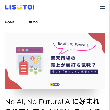
HOME
BLOG
No AI, No Future! AIに好まれ
N