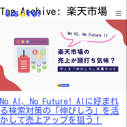
Tag Archive: 楽天市場
No AI, No Future! AIに好まれ
る検索対策の「伸びしろ」を活
かして売上アップを狙う！