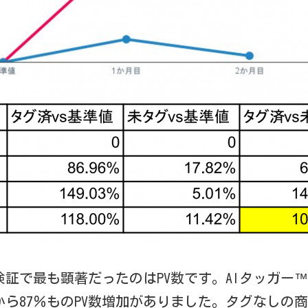
証で最も顕著だったのはPV数です。AIタッガー
から87％ものPV数増加がありました。タグなしの