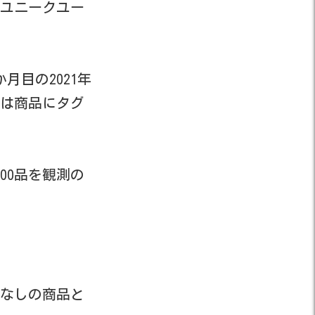
とユニークユー
目の2021年
月は商品にタグ
00品を観測の
グなしの商品と