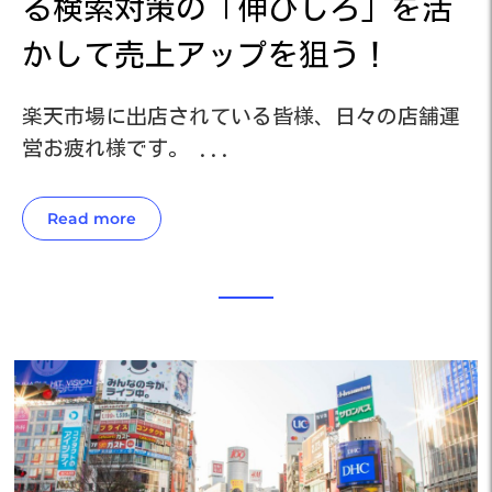
活
る検索対策の「伸びしろ」を活
かして売上アップを狙う！
運
楽天市場に出店されている皆様、日々の店舗運
楽
営お疲れ様です。 ...
営
Read more