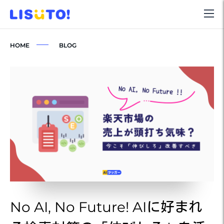
HOME
BLOG
No AI, No Future! AIに好まれ
N