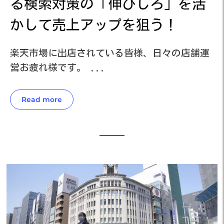
活
る検索対策の「伸びしろ」を活
かして売上アップを狙う！
運
楽天市場に出店されている皆様、日々の店舗運
楽
営お疲れ様です。 ...
営
Read more