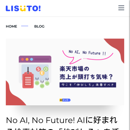
HOME
BLOG
No AI, No Future! AIに好まれ
N