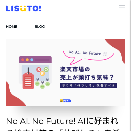
HOME
BLOG
No AI, No Future! AIに好まれ
N