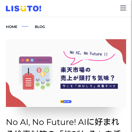
HOME
BLOG
No AI, No Future! AIに好まれ
N