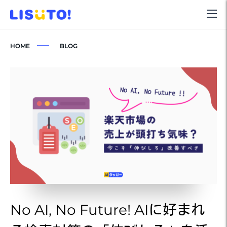
HOME
BLOG
No AI, No Future! AIに好まれ
N