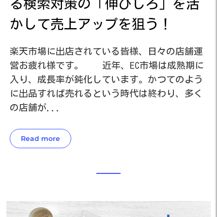
活
る検索対策の「伸びしろ」を活
かして売上アップを狙う！
運
楽天市場に出店されている皆様、日々の店舗運
楽
に
営お疲れ様です。 近年、EC市場は成熟期に
営
う
入り、成長率が鈍化しています。かつてのよう
入
く
に出品すれば売れるという時代は終わり、多く
に
の店舗が...
の
Read more